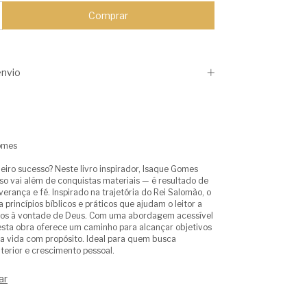
nvio
omes
eiro sucesso? Neste livro inspirador, Isaque Gomes
so vai além de conquistas materiais — é resultado de
erança e fé. Inspirado na trajetória do Rei Salomão, o
 princípios bíblicos e práticos que ajudam o leitor a
nhos à vontade de Deus. Com uma abordagem acessível
esta obra oferece um caminho para alcançar objetivos
 vida com propósito. Ideal para quem busca
terior e crescimento pessoal.
ar