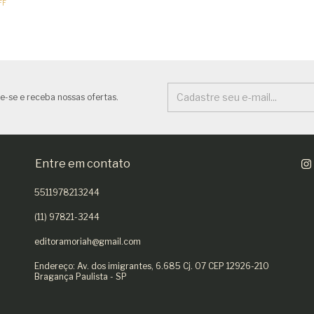
FF
e-se e receba nossas ofertas.
Entre em contato
5511978213244
(11) 97821-3244
editoramoriah@gmail.com
Endereço: Av. dos imigrantes, 6.685 Cj. 07 CEP 12926-210
Bragança Paulista - SP