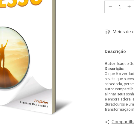
Meios de e
Descrição
Autor:
Isaque G
Descrição:
O que é o verdad
revela que suces
sabedoria, persev
autor compartilha
alinhar seus so
e encorajadora, 
duradouros e uma
transformação in
Compartilh