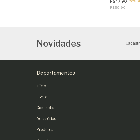
R$47,90
-
20
%
O
R$59,90
Novidades
Cadastr
Departamentos
Início
Livros
Camisetas
Acessórios
Produtos