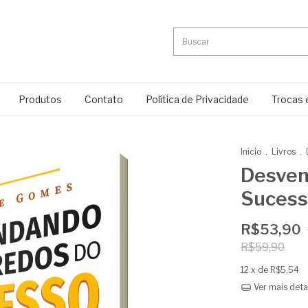
Produtos
Contato
Política de Privacidade
Trocas 
Início
.
Livros
.
Desven
Suces
R$53,90
R$59,90
12
x de
R$5,54
Ver mais deta