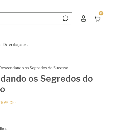
0
e Devoluções
Desvendando os Segredos do Sucesso
dando os Segredos do
so
-
10
%
OFF
lhes